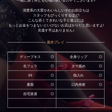
一緒に居て何とも心地の良い女の子でございます!!
清楚系の大変かわいらしいそのお顔立ちは
スタッフもびっくりするほど!
こんな若くてきれいな子と遊ぶには
もっとお金をつまないといけないお店ばかりだと思いますよ!
見逃す手はありません♪
基本プレイ
ディープキス
◎
全身リップ
◎
生フェラ
◎
タマ舐め
◎
69
◎
指入れ
◎
素股
◎
口内発射
◎
自宅派遣
◎