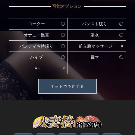
可能オプション
ローター
◎
パンスト破り
◎
オナニー鑑賞
◎
聖水
◎
パンティお持帰り
◎
前立腺マッサージ
×
バイブ
◎
電マ
◎
AF
×
ネットで予約する