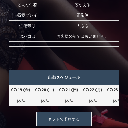
どんな性格
芯がある
得意プレイ
正常位
性感帯は
太もも
タバコは
お客様の前では吸いません。
出勤スケジュール
07/19 (金)
07/20 (土)
07/21 (日)
07/22 (月)
07/23 (火)
休み
休み
休み
休み
休み
ネットで予約する