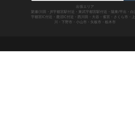
出張エリア
簗瀬/川田・JR宇都宮駅付近・東武宇都宮駅付近・陽東/平出・白
宇都宮IC付近・鹿沼IC付近・西川田・大谷・雀宮・さくら市・
川・下野市・小山市・矢板市・栃木市