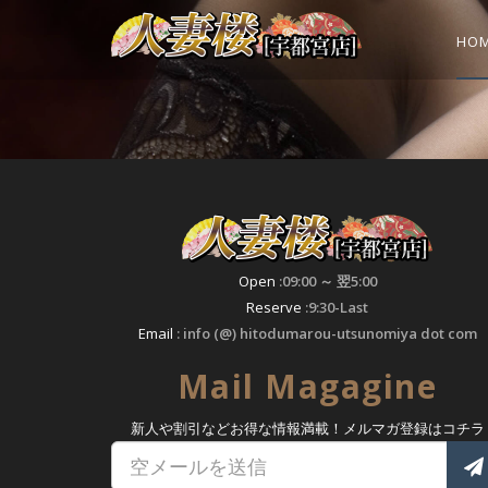
HO
Open
:09:00 ～ 翌5:00
Reserve
:9:30-Last
Email
: info (@) hitodumarou-utsunomiya dot com
Mail Magagine
新人や割引などお得な情報満載！メルマガ登録はコチラ