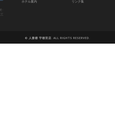
ホテル案内
リンク集
沢･
上三
© 人妻楼 宇都宮店. ALL RIGHTS RESERVED.