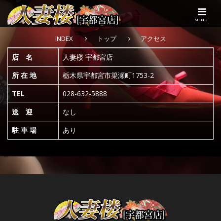
MENU
INDEX
トップ
アクセス
店 名
人妻楼 宇都宮店
所 在 地
栃木県宇都宮市簗瀬町1753-2
TEL
028-632-5888
送 迎
なし
駐 車 場
あり